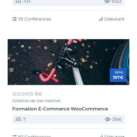
1131
9352
39 Conférences
Débutant
197€
197€
0.0
Création de site internet
Formation E-Commerce WooCommerce
7
3166
87 Conférences
Débutant