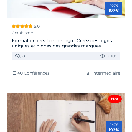
107€
107€
5.0
Graphisme
Formation création de logo : Créez des logos
uniques et dignes des grandes marques
8
31105
40 Conférences
Intermédiaire
Hot
147€
147€