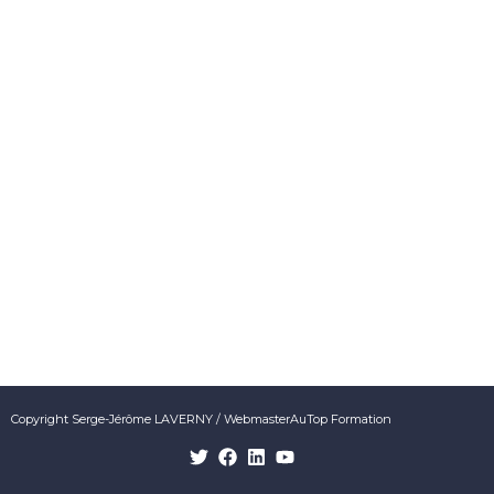
Copyright Serge-Jérôme LAVERNY / WebmasterAuTop Formation